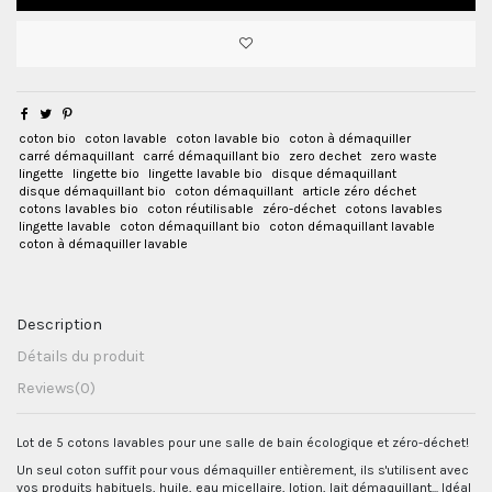
coton bio
coton lavable
coton lavable bio
coton à démaquiller
carré démaquillant
carré démaquillant bio
zero dechet
zero waste
lingette
lingette bio
lingette lavable bio
disque démaquillant
disque démaquillant bio
coton démaquillant
article zéro déchet
cotons lavables bio
coton réutilisable
zéro-déchet
cotons lavables
lingette lavable
coton démaquillant bio
coton démaquillant lavable
coton à démaquiller lavable
Description
Détails du produit
Reviews
(0)
Lot de 5 cotons lavables pour une salle de bain écologique et zéro-déchet!
Un seul coton suffit pour vous démaquiller entièrement, ils s'utilisent avec
vos produits habituels, huile, eau micellaire, lotion, lait démaquillant... Idéal