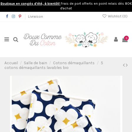
Boutique en congés d'été, à bientôt!
Frais de port offerts en point relais dès 80€
d'achat
Wishlist (
0
)
Livraison
0
Accueil
Salle de bain
Cotons démaquillants
5
cotons démaquillants lavables bio