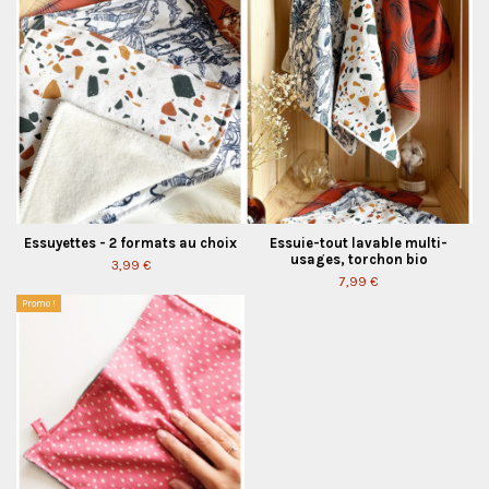
Essuyettes - 2 formats au choix
Essuie-tout lavable multi-
usages, torchon bio
3,99 €
7,99 €
Promo !