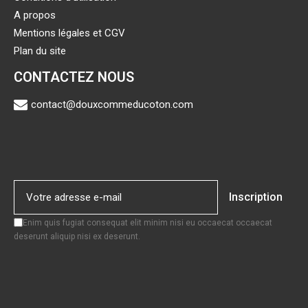
A propos
Mentions légales et CGV
Plan du site
CONTACTEZ NOUS
contact@douxcommeducoton.com
Inscription
Enim quis fugiat consequat elit minim nisi eu occaecat occaecat
deserunt aliquip nisi ex deserunt.