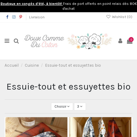
Boutique en congés d'été, à bientôt!
Frais de port offerts en point relais dès 80€
d'achat
Wishlist (
0
)
Livraison
0
Accueil
Cuisine
Essuie-tout et essuyettes bio
Essuie-tout et essuyettes bio
Choisir
3