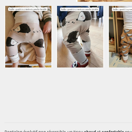
Pantalon évolutif non réversible
, un tissu
chaud
et
confortable
en v