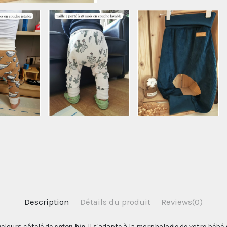
Description
Détails du produit
Reviews
(0)
elours côtelé de
coton bio
. Il s'adapte à la morphologie de votre bé