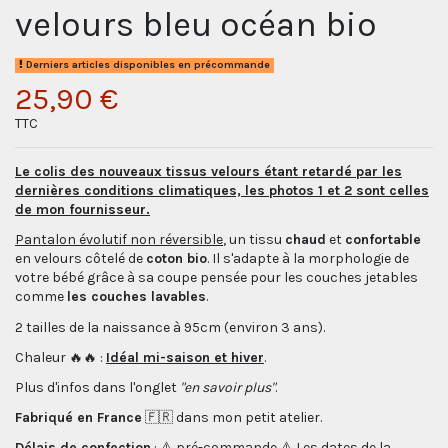
velours bleu océan bio
Derniers articles disponibles en précommande
25,90 €
TTC
Le colis des nouveaux tissus velours étant retardé par les
dernières conditions climatiques, les photos 1 et 2 sont celles
de mon fournisseur.
Pantalon évolutif non réversible
, un tissu
chaud
et
confortable
en velours côtelé de
coton bio
. Il s'adapte à la morphologie de
votre bébé grâce à sa coupe pensée pour les couches jetables
comme
les couches lavables
.
2 tailles de la naissance à 95cm (environ 3 ans).
Chaleur 🔥🔥 :
Idéal mi-saison et hiver
.
Plus d'infos dans l'onglet
"en savoir plus"
.
Fabriqué en France
🇫🇷 dans mon petit atelier.
Délais de confection
: ⚠️ pré-commande ⚠️ Les dates de la