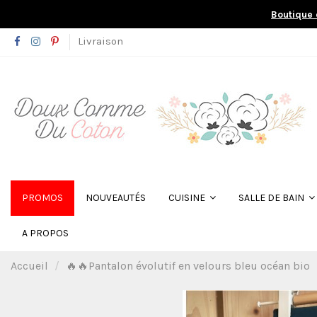
Boutique 
Livraison
PROMOS
NOUVEAUTÉS
CUISINE
SALLE DE BAIN
A PROPOS
Accueil
🔥🔥Pantalon évolutif en velours bleu océan bio