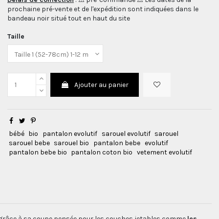
prochaine pré-vente et de l'expédition sont indiquées dans le
bandeau noir situé tout en haut du site
Taille
Ajouter au panier
bébé
bio
pantalon evolutif
sarouel evolutif
sarouel
sarouel bebe
sarouel bio
pantalon bebe
evolutif
pantalon bebe bio
pantalon coton bio
vetement evolutif
bé grâce à sa coupe pensée pour les couches jetables comme
les