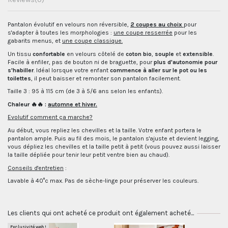
Pantalon évolutif en velours non réversible,
2 coupes au choix
pour
s'adapter à toutes les morphologies :
une coupe resserrée
pour les
gabarits menus, et
une coupe classique.
Un tissu
confortable
en velours côtelé de
coton bio
,
souple
et
extensible
.
Facile à enfiler, pas de bouton ni de braguette, pour
plus d'autonomie pour
s'habiller
. Idéal lorsque votre enfant
commence à aller sur le pot ou les
toilettes
, il peut baisser et remonter son pantalon facilement.
Taille 3 : 95 à 115 cm (de 3 à 5/6 ans selon les enfants).
Chaleur 🔥🔥 :
automne et
hiver.
Evolutif comment ça marche?
Au début, vous repliez les chevilles et la taille. Votre enfant portera le
pantalon ample. Puis au fil des mois, le pantalon s'ajuste et devient legging,
vous dépliez les chevilles et la taille petit à petit (vous pouvez aussi laisser
la taille dépliée pour tenir leur petit ventre bien au chaud).
Conseils d'entretien
:
Lavable à 40°c max. Pas de sèche-linge pour préserver les couleurs.
Les clients qui ont acheté ce produit ont également acheté...
Exclusivité web !