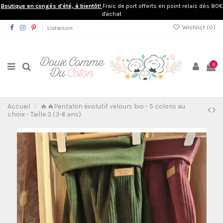
Boutique en congés d'été, à bientôt!
Frais de port offerts en point relais dès 80€
d'achat
Wishlist (
0
)
Livraison
0
Accueil
🔥🔥Pantalon évolutif velours bio - 5 coloris au
choix - Taille 3 (3-6 ans)