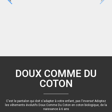
évolutif molletonné
- Pâquerettes fond
en velours bleu
réversible & évolutif
en molleton bouclé
19,90 €
bio - 7 coloris au
vert d'eau côtelé
nautique bio
bio - pois & uni
bio - Lions
choix - Taille 3 (3-6
bordeaux
25,90 €
25,90 €
25,90 €
ans)
35,90 €
36,90 €
DOUX COMME DU
COTON
C'est le pantalon qui doit s'adapter à votre enfant, pas l'inverse! Adoptez
les vêtements évolutifs Doux Comme Du Coton en coton biologique, de la
naissance à 6 ans