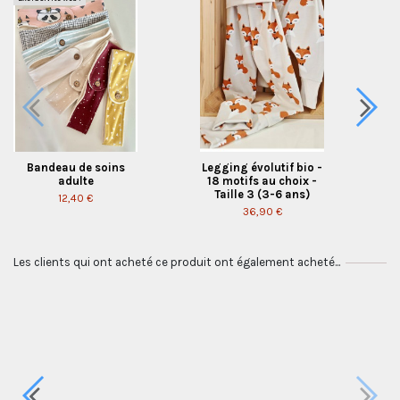
Bandeau de soins
Legging évolutif bio -
adulte
18 motifs au choix -
Taille 3 (3-6 ans)
12,40 €
36,90 €
Les clients qui ont acheté ce produit ont également acheté...
🔥🔥Pantalon évolutif
Pantalon évolutif bio
🔥🔥🔥Pantalon
🔥🔥Pantalon évolutif
Range-couverts
🔥🔥Pantalon